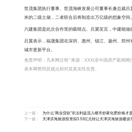
世茂集团执行董事、世茂海峡发展公司董事长兼总裁吕翼表
米的二级土储，二者联合后将制造出万亿级的想象空间
六建集团是此次合作里的吸睛点。吕翼笑言，中建能做
吕翼表示，福晟集团在深圳、惠州、镇江、扬州、郑州
城市更新平台。
免责声明：凡本网注明 “来源：XXX(非中国房产新闻
表本网赞同其观点和对其真实性负责。
上一篇：
为什么“商业贷款”非法利益流入楼市炒家化肥价格才
下一篇：
天津滨海旅游投资拟3.53亿元转让天津滨海旅游建设3