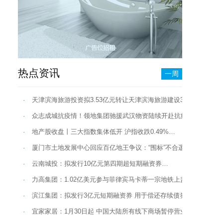
热点资讯
一周
·
天津滨海旅游投资拟3.53亿元转让天津滨海旅游建设33%股权…
·
众志成城抗疫情！领地集团驰援武汉物资陆续开赴抗疫一线…
·
地产股收盘丨三大指数集体低开 沪指收跌0.49%…
·
厦门市土地发展中心回应百亿地王争议：“围标”不合逻辑…
·
云南城投：拟发行10亿元第四期超短期融资券…
·
力高集团：1.02亿美元参与菲律宾马卡蒂一宗地铁上盖项目运营…
·
滨江集团：拟发行3亿元短期融资券 用于偿还存续债券…
·
宜家家居：1月30日起 中国大陆所有线下商场暂停营业…