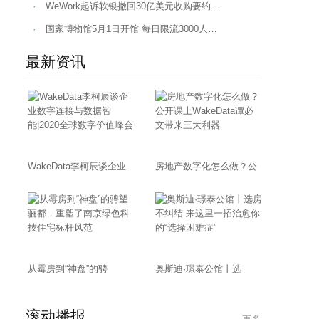
·
WeWork起诉软银撤回30亿美元收购要约…
·
国家博物馆5月1日开馆 每日限流3000人…
最新资讯
WakeData李柯辰谈企业
房地产数字化怎么做？公
从霉房到“神盘”的骋
奥斯迪·璟泰公馆丨选
滚动播报