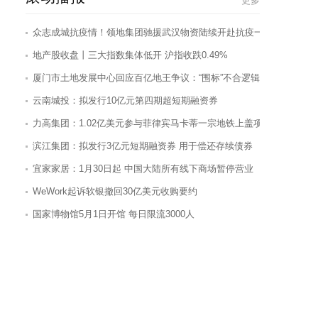
更多
地产股收盘丨三大指数集体低开 沪指收跌0.49%
厦门市土地发展中心回应百亿地王争议：“围标”不合逻辑
云南城投：拟发行10亿元第四期超短期融资券
力高集团：1.02亿美元参与菲律宾马卡蒂一宗地铁上盖项目运营
滨江集团：拟发行3亿元短期融资券 用于偿还存续债券
宜家家居：1月30日起 中国大陆所有线下商场暂停营业
WeWork起诉软银撤回30亿美元收购要约
国家博物馆5月1日开馆 每日限流3000人
年报-宝新置地：2019年归属股东净利润3.85亿港元 同比增加274.11%
住建部：住房探索建立相对安全的长效机制，以解决农村贫困
渝开发：预计一季度归属股东净亏损2465万元-3335万元 同比下降249
在2020年，房企如何突破新业务？什么样的新布局，以及？
平安不动产：成功发行10亿元超短期融资券 票面利率2.95%