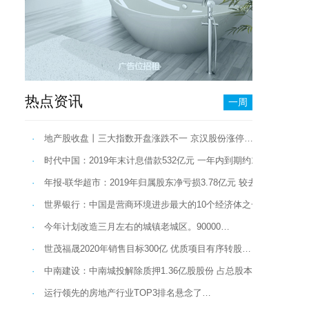
热点资讯
一周
·
地产股收盘丨三大指数开盘涨跌不一 京汉股份涨停…
·
时代中国：2019年末计息借款532亿元 一年内到期约186亿元…
·
年报-联华超市：2019年归属股东净亏损3.78亿元 较去年扩大…
·
世界银行：中国是营商环境进步最大的10个经济体之一…
·
今年计划改造三月左右的城镇老城区。90000…
·
世茂福晟2020年销售目标300亿 优质项目有序转股…
·
中南建设：中南城投解除质押1.36亿股股份 占总股本3.62%…
·
运行领先的房地产行业TOP3排名悬念了…