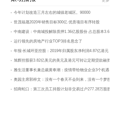
更多
世茂福晟2020年销售目标300亿 优质项目有序转股
中南建设：中南城投解除质押1.36亿股股份 占总股本3.62%
运行领先的房地产行业TOP3排名悬念了
年报-长城环亚控股：2019年归属股东净利润4.87亿港元 同比降16.54
旭辉控股获3.82亿美元的美元及港元可转让定期贷款融资
雅生活董事长兼总裁黄奉潮：疫情带给物业企业3个机遇和4个挑战
奥园主席郭梓文：没有一个春天不会到来，没有一个梦想不能到达
招商蛇口：第三次员工持股计划非交易过户277.28万股股份
华发超级直播日“爆火”，200套特价房被秒杀一空
穿越汉唐，国潮来袭，绿地这波双节狂欢你打call了吗？
万科：2019年末44城布局138个仓储物流项目 可租赁面积1086万平
新手初装修，环保辅料成智商税重灾区
年报-岁宝百货：2019年归属股东净利润1.36亿元 同比增24.5%