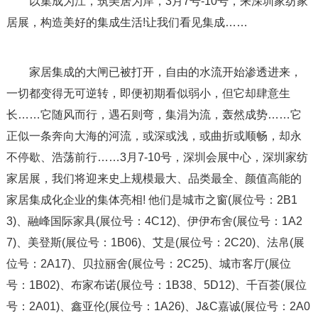
以集成为江，筑美居为岸，3月7号-10号，来深圳家纺家
居展，构造美好的集成生活!让我们看见集成……
家居集成的大闸已被打开，自由的水流开始渗透进来，
一切都变得无可逆转，即便初期看似弱小，但它却肆意生
长……它随风而行，遇石则弯，集涓为流，轰然成势……它
正似一条奔向大海的河流，或深或浅，或曲折或顺畅，却永
不停歇、浩荡前行……3月7-10号，深圳会展中心，深圳家纺
家居展，我们将迎来史上规模最大、品类最全、颜值高能的
家居集成化企业的集体亮相! 他们是城市之窗(展位号：2B1
3)、融峰国际家具(展位号：4C12)、伊伊布舍(展位号：1A2
7)、美登斯(展位号：1B06)、艾是(展位号：2C20)、法帛(展
位号：2A17)、贝拉丽舍(展位号：2C25)、城市客厅(展位
号：1B02)、布家布诺(展位号：1B38、5D12)、千百荟(展位
号：2A01)、鑫亚伦(展位号：1A26)、J&C嘉诚(展位号：2A0