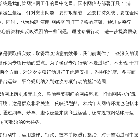
始终是我们管网治网工作的重中之重。国家网信办部署开展了“清
乱象滋生蔓延。针对突出问题，要打攻坚战，还要打持久战，要在全网
验。同时，也为构建“清朗”网络空间打下坚实的基础。通过专项行
决心解决群众反映强烈的一些问题。通过专项行动，进一步提高群众
别是要取得实效，取得群众满意的效果，我们前期作了一些深入的调
作为专项行动的重点。为了确保专项行动“不走过场”、不出现“干打
题两个方面，对这次专项行动进行了统筹安排，坚持多维度、多层面
平台运营、平台规则纳入到这次专项行动的整治范围。
括整治网上历史虚无主义、整治春节期间的网络环境、打击网络水军流
环境，这是群众非常关注、反映强烈的。未成年人网络环境也包括未
，通过刷单、炒单、虚假流量来搞商业运营，还有规范网站账号运
次专项整治的8大任务。
项行动中，运用法律、行政、技术手段进行整治。对于整治过程中发