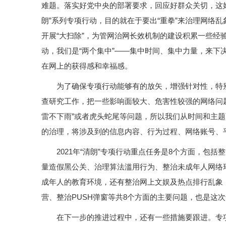
难题。落实好党中央的部署要求，回应好群众关切，这
朗”系列专项行动，目的就在于要出“重拳”来治理网络
开展“大扫除”，为管网治网长效机制的建设积累一些经
动，我们是“两个集中”——集中时间、集中力量，来下
在网上的获得感和幸福感。
为了确保专项行动能够有的放矢，增强针对性，特
查研究工作，把一些影响面较大、危害性较强的网络问题
雷不下雨”或者虎头蛇尾等问题，所以我们从时间和主
的治理，将涉及到的信息内容、行为过程、网络账号、
2021年“清朗”专项行动重点任务是8个方面，包
量造假黑公关、治理算法滥用行为、整治未成年人网络
成年人的教育环境，还有整治网上文娱及热点排行乱象
营、整治PUSH弹窗等共8个方面的主要问题，也是这
在下一步的推进过程中，还有一些措施要跟进。专