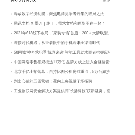
更多
释放数字经济动能，聚焦电商竞争者云集的破局之法
腾讯文档 X 墨刀｜终于，需求文档和原型图在一起了
2021年618线下布局，“家装专场”首启！200＋大牌联盟、狂欢1折起
迎接时代机遇，从业者眼中的手机通讯全渠道时代
58同城“神奇求职季”惊喜来袭 智能工具助求职者把握应聘主动权
中国网络零售额规模达11万亿 品牌方线上进入全链路竞争时代
北京千亿土拍落幕，自持比例公租房成重点，5万台湖抄底进行时！
别出心裁的五四营销：蕉内上央视做了场招聘
工业物联网安全解决方案提供商“长扬科技”获新融资，投资方含百
“iPhone 13”遭国内厂商提前发售：小刘海、侧边指纹 只卖599！
直击业绩会|去年大额亏损未来反转有期？中利集团：年底组件装机量
盘后公告集锦|比亚迪：前4月新能源汽车销量同比增长129%
“真快乐”五一大促拓品有成效 非家电品类占据前五名