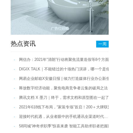
热点资讯
一周
·
网信办：2021年“清朗”行动将聚焦流量造假等8个方面…
·
DIGIX TALK｜不能错过的十场热门演讲，哪一个是你所爱？…
·
网易企业邮箱X安徽日报 | 倾力打造媒体行业办公新生态！…
·
释放数字经济动能，聚焦电商竞争者云集的破局之法 …
·
腾讯文档 X 墨刀｜终于，需求文档和原型图在一起了…
·
2021年618线下布局，“家装专场”首启！200＋大牌联盟、狂欢1折
·
迎接时代机遇，从业者眼中的手机通讯全渠道时代…
·
58同城“神奇求职季”惊喜来袭 智能工具助求职者把握应聘主动权…