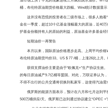
油市场上演了罕见的现象连续三月疯狂跳水油价。WTI原油期
桶，布伦特原油期货价格最大跌幅。Wind统计数据显
这并没有恐慌的投资者在二级市场上，很多人抱着“抄
金在一季度，超过10十亿基金涨幅最大的原油，近40万
护基金份额持有人的原始的利益，原油基金许多基金经
短期油价一再警告
本月以来，国际原油价格逐步走高。上周平均价格WTI原油
布伦特原油期货均价33。US $ 77 /桶，上涨26比上月。
获得支撑油价主要是由于“欧佩克+”生产协议生效。自5
的每日原油减产9.7亿桶等盟国。对此，万联证券认为
不得不出行的公共交通将切换到私家车，这使得汽油需
俄罗斯的能源方面表示，预计在六月和七月达到平衡石
500万桶供应/天。俄罗斯已达到通过协议建立“OPEC +