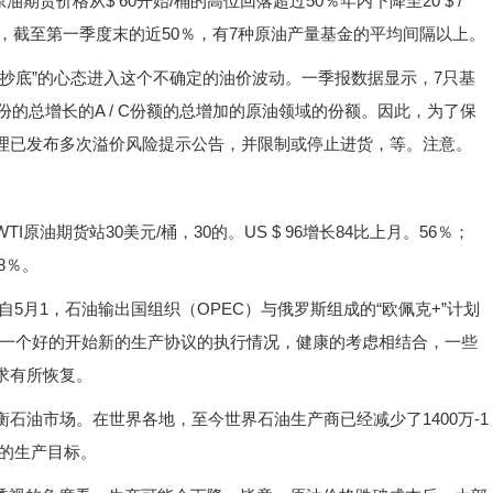
货价格从$ 60开始/桶的高位回落超过50％年内下降至20 $ /
示，截至第一季度末的近50％，有7种原油产量基金的平均间隔以上。
底”的心态进入这个不确定的油价波动。一季报数据显示，7只基
份的总增长的A / C份额的总增加的原油领域的份额。因此，为了保
理已发布多次溢价风险提示公告，并限制或停止进货，等。注意。
期货站30美元/桶，30的。US $ 96增长84比上月。56％；
8％。
月1，石油输出国组织（OPEC）与俄罗斯组成的“欧佩克+”计划
，一个好的开始新的生产协议的执行情况，健康的考虑相结合，一些
求有所恢复。
油市场。在世界各地，至今世界石油生产商已经减少了1400万-1
”的生产目标。