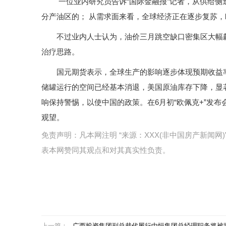
一位业内研究员告诉“国际金融报”记者，从供给侧
分产油区的； 从需求面来看，全球经济正在逐步复苏
不过业内人士认为，油价三月跳空缺口密集区大幅飙
治疗思路。
国元期货表示，全球生产的影响逐步体现预期收益率
储罐运行的空间已经基本消退，美国原油库存下降，显
响保持警惕，以使中国的政策。在6月初“欧佩克+”发
观望。
免责声明：凡本网注明 “来源：XXX(非中国房产新闻
表本网赞同其观点和对其真实性负责。
上一篇：
广西投资集团副总裁代履行中恒集团总经理职务将被