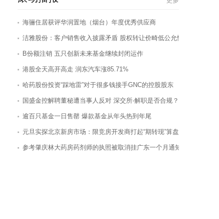
更多
海骊住居获评华润置地（烟台）年度优秀供应商
洁雅股份：客户销售收入披露矛盾 股权转让价畸低公允性存疑_0
B份额注销 五只创新未来基金继续封闭运作
港股全天高开高走 润东汽车涨85.71%
哈药股份投资“踩地雷”对于很多钱接手GNC的控股股东
国盛金控解聘董秘遭当事人反对 深交所-解职是否合规？
逾百只基金一日售罄 爆款基金从年头热到年尾
元旦实探北京新房市场：限竞房开发商打起“期转现”算盘
参考肇庆林大药房药剂师的执照被取消挂广东一个月通知两个_0
德佑开放30万岗位招募经纪人
东鹏控股上市募资16亿 为何仍有“三大难题”待解
内蒙古食品抽检1%批次不合格 华联综超月饼两度登榜
金科文化董事长涉嫌内幕交易被立案调查 今大跌9.92%