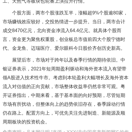
工、天然气等板块也轮番上演拉升行情。
个股方面，两市个股涨跌互半，涨幅超9%个股逾80家，
市场赚钱效应较好，交投热情进一步提升。当日，两市合计
成交8470亿元，北向资金净流入64.4亿元。就具体个股而
言，资金更为聚焦权重股，创业板总市值前四大个股宁德时
代、金龙鱼、迈瑞医疗、爱尔眼科今日股价齐创历史新高。
展望后市，市场对于跨年以及春季行情的期待依旧。中
银证券表示，2021年短周期盈利驱动和海外资本流入有望带
领A股进入技术性牛市。考虑到本轮盈利大幅增长及海外资本
流入对估值的正向贡献，市场整体收益率仍然非常可观。粤
开证券指出，中期来看，基于基本面的向好预期，尽管短期
市场有所扰动，但整体向上的趋势依旧存在，春季躁动行情
仍在路上。配置方向上，可优先关注先进制造、新能源及顺
周期板块的投资机会。