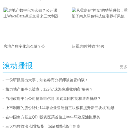
房地产数字化怎么做？公
从霉房到“神盘”的骋
滚动播报
更多
一份研报惹出大事，知名券商分析师被监管约谈！
格力地产董事长被查，122亿“珠海免税收购案”要黄？
当地政府平台公司抢筹司尔特 国购集团控制权遭遇挑战？
上市制度的股份转让144家企业登陆新三块板将提升新三块板“磁场
在中国南方基金QDII投资医药首位上半年导致原油拖累类
三大指数收涨 创业板指、深证成指创5年新高