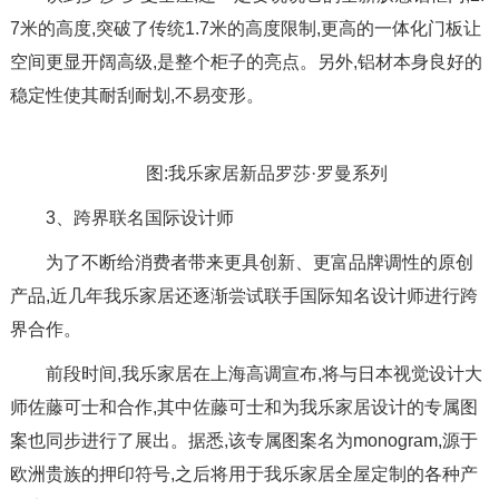
7米的高度,突破了传统1.7米的高度限制,更高的一体化门板让
空间更显开阔高级,是整个柜子的亮点。另外,铝材本身良好的
稳定性使其耐刮耐划,不易变形。
图:我乐家居新品罗莎·罗曼系列
3、跨界联名国际设计师
为了不断给消费者带来更具创新、更富品牌调性的原创
产品,近几年我乐家居还逐渐尝试联手国际知名设计师进行跨
界合作。
前段时间,我乐家居在上海高调宣布,将与日本视觉设计大
师佐藤可士和合作,其中佐藤可士和为我乐家居设计的专属图
案也同步进行了展出。据悉,该专属图案名为monogram,源于
欧洲贵族的押印符号,之后将用于我乐家居全屋定制的各种产