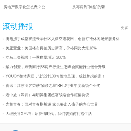
房地产数字化怎么做？公
从霉房到“神盘”的骋
滚动播报
更多
街电携手成都双流云华社区入驻空港花田，创新打造休闲场景服务标
美亚置业：美国楼市再创历史新高，价格同比大涨18%
立马上央视啦！一季度暴增近 300%
聚力创变，跃势而行|58房产行业生态峰会赋能行业链合升级
YOUOY整体家居，让设计100％落地呈现，成就梦想的家！
喜讯！江苏图客荣获“物联之星”RFID行业年度新锐企业奖
港中旅（深圳）与明昇集团签署战略合作框架协议
光和青春：面对青春期叛逆 家长要走入孩子的内心世界
大理慢谷X三塔：后疫情时代，我们该如何拥抱生活
为辰信安推出业界领先的高安全级别智能汽车数字钥匙产品
《洪恩识字》携手金龟子董浩，上线优质内容助推汉字启蒙