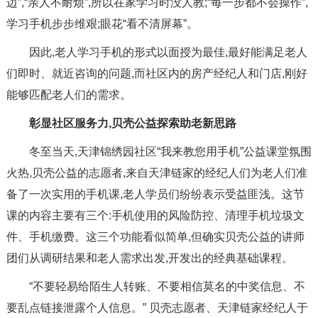
边”,“亲人不耐烦”,所以在家学习时没人教;“每一步都不会操作”,
学习手机步步维艰;眼花“看不清屏幕”。
因此,老人学习手机的形式以面授为最佳,最好能满足老人
们即时、就近咨询的问题,而社区内的房产经纪人和门店,刚好
能够匹配老人们的需求。
彰显社区服务力,贝壳公益探索助老新思路
冬至当天,天津锦绣园社区“我来教您用手机”公益课堂氛围
火热,贝壳公益的志愿者,来自天津链家的经纪人们为老人们准
备了一次实用的手机课,老人学员们纷纷表示受益匪浅。这节
课的内容主要有三个:手机使用的风险防控、清理手机垃圾文
件、手机缴费。这三个功能看似简单,但确实贝壳公益的讲师
团们从调研结果和老人需求出发,开发出的经典基础课程。
“不要轻易给陌生人转账、不要相信莫名的中奖信息、不
要乱点链接泄露个人信息。” 贝壳志愿者、天津链家经纪人于