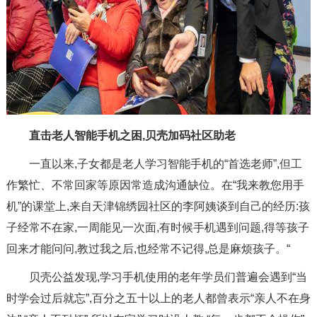
直击老人智能手机之困,贝壳加码社区助老
一直以来,子女都是老人学习智能手机的“首选老师”,但工
作繁忙、不常回家等原因常造成沟通缺位。在“我来教您用手
机”的课堂上,来自天津锦绣园社区的李阿姨谈到自己的经历:孩
子经常不在家,一周能见一次面,有时候手机遇到问题,得等孩子
回来才能问问,教过我之后,也经常不记得,总是麻烦孩子。“
贝壳公益发现,学习手机使用的老年学员们普遍会遇到“当
时学会过后就忘”,百分之五十以上的老人都曾表示“亲人不在身