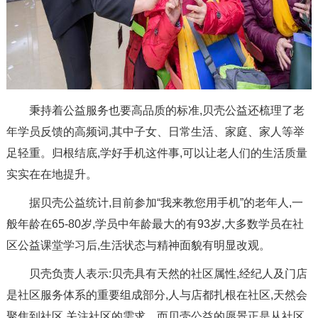
秉持着公益服务也要高品质的标准,贝壳公益还梳理了老
年学员反馈的高频词,其中子女、日常生活、家庭、家人等举
足轻重。归根结底,学好手机这件事,可以让老人们的生活质量
实实在在地提升。
据贝壳公益统计,目前参加“我来教您用手机”的老年人,一
般年龄在65-80岁,学员中年龄最大的有93岁,大多数学员在社
区公益课堂学习后,生活状态与精神面貌有明显改观。
贝壳负责人表示:贝壳具有天然的社区属性,经纪人及门店
是社区服务体系的重要组成部分,人与店都扎根在社区,天然会
聚焦到社区,关注社区的需求。而贝壳公益的愿景正是从社区