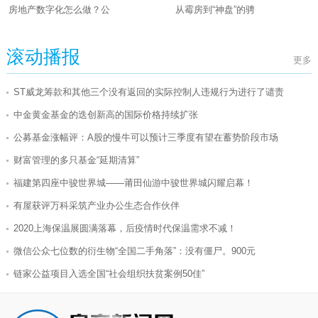
房地产数字化怎么做？公
从霉房到“神盘”的骋
滚动播报
更多
ST威龙筹款和其他三个没有返回的实际控制人违规行为进行了谴责
中金黄金基金的迭创新高的国际价格持续扩张
公募基金涨幅评：A股的慢牛可以预计三季度有望在蓄势阶段市场
财富管理的多只基金“延期清算”
福建第四座中骏世界城——莆田仙游中骏世界城闪耀启幕！
有屋获评万科采筑产业办公生态合作伙伴
2020上海保温展圆满落幕，后疫情时代保温需求不减！
微信公众七位数的衍生物“全国二手角落”：没有僵尸。900元
链家公益项目入选全国“社会组织扶贫案例50佳”
聚力共赢 向上而生 2020中房榜年终盛典即将启幕