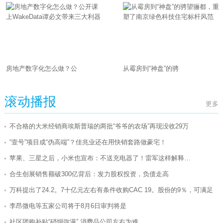
房地产数字化怎么做？公
从霉房到“神盘”的骋
滚动播报
更多
不合格的大米经销商埃斯普瑞的两批“爷爷的农场”再现没收29万
“壹号”项目成“伪高端”？佳兆业还在用快销套路做豪宅！
苹果、三星之后，小米也宣布：不送充电器了！雷军这样解释…
合生创展销售额破300亿背后：发力股权投资，负债走高
万科提出了24.2。7十亿元左右有条件收购CAC 19。股份的9％，可满足
李昂微电等五家公司将于8月6日审判将是
社区团购补贴“硝烟弥漫” 消费品公司左右为难