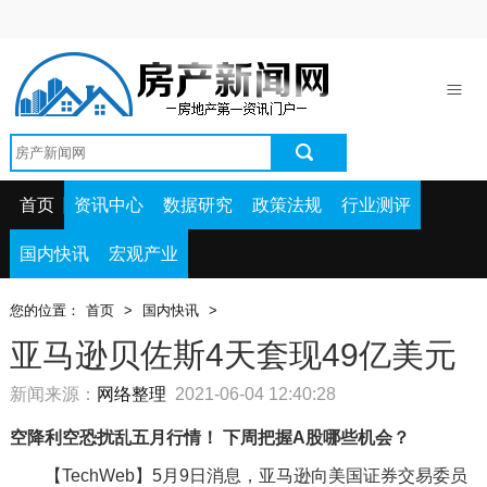
首页
资讯中心
数据研究
政策法规
首页
资讯中心
数据研究
政策法规
行业测评
行业测评
国内快讯
宏观产业
国内快讯
您的位置：
首页
>
国内快讯
>
宏观产业
亚马逊贝佐斯4天套现49亿美元
新闻来源：
网络整理
2021-06-04 12:40:28
空降利空恐扰乱五月行情！
下周把握A股哪些机会？
【TechWeb】5月9日消息，亚马逊向美国证券交易委员