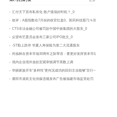
更多
汇付天下宣布私有化 散户退场好时机？_0
收评：A股指数在7月份的收官红盘0。医药科技股71％强
CTS非法金融公司被罚款中国中旅集团的大股东_0
众望布艺委员会发布三家公司IPO批文_0
-ST勤上跌停 华夏人寿保险为第二大流通股东
尚福林在资本市场30周年之际寄语：要更好发挥资本市场的财富效应
境内企业境外放款宏观审慎调节系数上调
华丽家族开车“多样性”更何况成功的回归主业能够“言行一致”
莆田市凌跃文化传媒违规发布广告被福建市场监管处罚
信披不及时不完整，存货跌价准备计提不规范等多-问题-并存，华友钴
今日24时起 国内汽柴油价格每吨分别提高155元和150元
发挥差异化优势 券业探索对外合作新模式
北京首次采用“新三竞”方式供地 “新型共有产权房”5年后可全