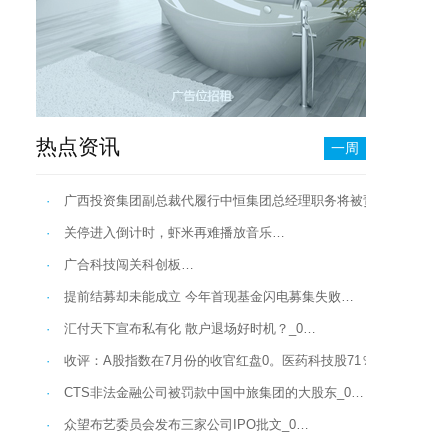
热点资讯
一周
·
广西投资集团副总裁代履行中恒集团总经理职务将被责令改正…
·
关停进入倒计时，虾米再难播放音乐…
·
广合科技闯关科创板…
·
提前结募却未能成立 今年首现基金闪电募集失败…
·
汇付天下宣布私有化 散户退场好时机？_0…
·
收评：A股指数在7月份的收官红盘0。医药科技股71％强…
·
CTS非法金融公司被罚款中国中旅集团的大股东_0…
·
众望布艺委员会发布三家公司IPO批文_0…