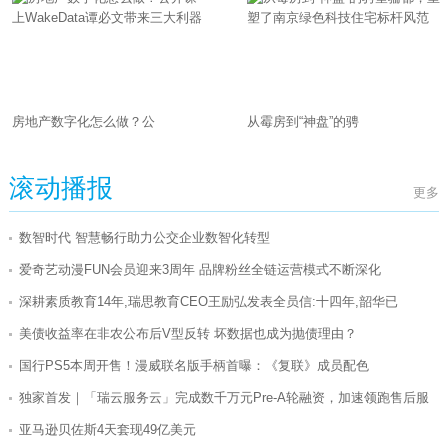
房地产数字化怎么做？公
从霉房到“神盘”的骋
滚动播报
更多
数智时代 智慧畅行助力公交企业数智化转型
爱奇艺动漫FUN会员迎来3周年 品牌粉丝全链运营模式不断深化
深耕素质教育14年,瑞思教育CEO王励弘发表全员信:十四年,韶华已
美债收益率在非农公布后V型反转 坏数据也成为抛债理由？
国行PS5本周开售！漫威联名版手柄首曝：《复联》成员配色
独家首发｜「瑞云服务云」完成数千万元Pre-A轮融资，加速领跑售后服
亚马逊贝佐斯4天套现49亿美元