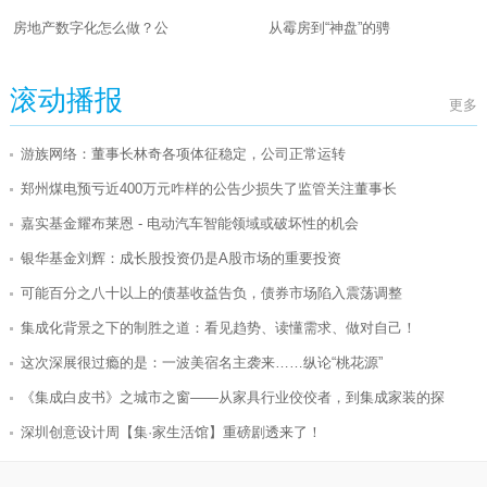
房地产数字化怎么做？公
从霉房到“神盘”的骋
滚动播报
更多
游族网络：董事长林奇各项体征稳定，公司正常运转
郑州煤电预亏近400万元咋样的公告少损失了监管关注董事长
嘉实基金耀布莱恩 - 电动汽车智能领域或破坏性的机会
银华基金刘辉：成长股投资仍是A股市场的重要投资
可能百分之八十以上的债基收益告负，债券市场陷入震荡调整
集成化背景之下的制胜之道：看见趋势、读懂需求、做对自己！
这次深展很过瘾的是：一波美宿名主袭来……纵论“桃花源”
《集成白皮书》之城市之窗——从家具行业佼佼者，到集成家装的探
深圳创意设计周【集·家生活馆】重磅剧透来了！
【重磅】来深圳展看见集成，开启家居集成大时代