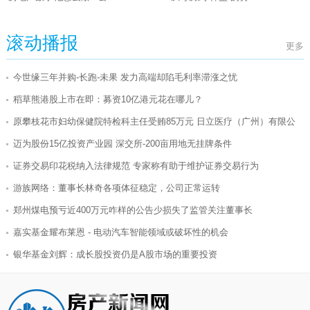
滚动播报
更多
今世缘三年并购-长跑-未果 发力高端却陷毛利率滞涨之忧
稻草熊港股上市在即：募资10亿港元花在哪儿？
原攀枝花市妇幼保健院特检科主任受贿85万元 日立医疗（广州）有限公
迈为股份15亿投资产业园 深交所-200亩用地无挂牌条件
证券交易印花税纳入法律规范 专家称有助于维护证券交易行为
游族网络：董事长林奇各项体征稳定，公司正常运转
郑州煤电预亏近400万元咋样的公告少损失了监管关注董事长
嘉实基金耀布莱恩 - 电动汽车智能领域或破坏性的机会
银华基金刘辉：成长股投资仍是A股市场的重要投资
可能百分之八十以上的债基收益告负，债券市场陷入震荡调整
集成化背景之下的制胜之道：看见趋势、读懂需求、做对自己！