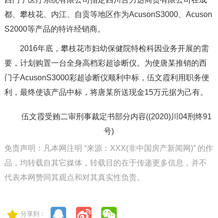
都、攀枝花、内江、自贡等地区作为AcusonS3000、Acuson
S2000等产品的特许经销商。
2016年底，攀枝花市妇幼保健院特检科因业务开展的需
要，计划购置一台全身高档彩超诊断仪。为使唐某推销的西
门子AcusonS3000彩超诊断仪顺利中标，伍文霞利用职务便
利，最终使该产品中标，将唐某所送现金15万元据为己有。
伍文霞受贿二审刑事裁定书部分内容((2020)川04刑终91
号)
免责声明：凡本网注明 “来源：XXX(非中国房产新闻网)” 的作
品，均转载自其它媒体，转载目的在于传递更多信息，并不
代表本网赞同其观点和对其真实性负责。
分享到：