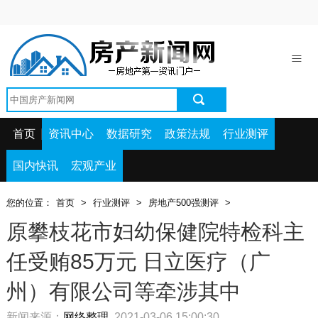
首页
资讯中心
数据研究
政策法规
首页
资讯中心
数据研究
政策法规
行业测评
行业测评
国内快讯
宏观产业
国内快讯
您的位置：
首页
>
行业测评
>
房地产500强测评
>
宏观产业
原攀枝花市妇幼保健院特检科主
任受贿85万元 日立医疗（广
州）有限公司等牵涉其中
新闻来源：
网络整理
2021-03-06 15:00:30