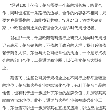
“经过100十亿倍，茅台需要一个新的增长极，跨界合
作，同时也拓宽一条路径的边界。合作的内容各不相同，只
要客户是重叠的，总能找到共鸣。“7月27日，酒类营销专
家，中欧基金靳迂风的管理合伙人告诉时代周报记者。
就在那一天，千里欧阳葡萄酒行业研究人员向时代周报
记者表示，茅台销售的，不依赖于政府的人群，我们必须依
赖于商务人群。茅台与大公司经常性的沟通，一个是寻找机
会的跨部门合作，二是通过商业圈，以低价卖茅台大型企
业。
蔡雪飞，这些公司属于规模企业在不同行业都举重轻重
的地位，茅台和这些企业继续深化合作，有利于茅台产品的
销售，也有利于进一步提升了茅台的品牌价值，并加强其高
端白酒市场地位。此外，通过与这些行业领袖或强企业工
作，茅台酒可以进一步加强其在直接买股票，以适应推进其