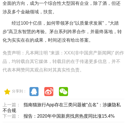
全面的方向，成为一个综合性大型国有企业，除了酒，但还
涉及多个金融领域，扶贫。
经过100十亿倍，如何带领茅台“以质量求发展”，“大踏
步”高卫东智慧的考验。茅台系列跨界合作，并最终落地，转
化为实实在在的成果，时间还没有给出答案。
免责声明：凡本网注明 “来源：XXX(非中国房产新闻网)” 的作
品，均转载自其它媒体，转载目的在于传递更多信息，并不
代表本网赞同其观点和对其真实性负责。
分享到：
上一篇：
指南猫旅行App存在三类问题被“点名”：涉嫌隐私
不合规
下一篇：
报告：2020年中国新房找房热度同比涨15.4%