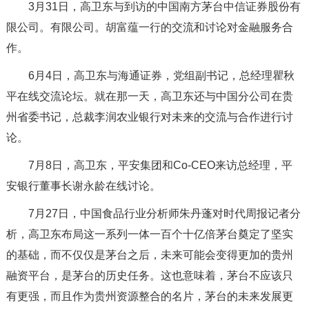
3月31日，高卫东与到访的中国南方茅台中信证券股份有
限公司。有限公司。胡富蕴一行的交流和讨论对金融服务合
作。
6月4日，高卫东与海通证券，党组副书记，总经理瞿秋
平在线交流论坛。就在那一天，高卫东还与中国分公司在贵
州省委书记，总裁李润农业银行对未来的交流与合作进行讨
论。
7月8日，高卫东，平安集团和Co-CEO来访总经理，平
安银行董事长谢永龄在线讨论。
7月27日，中国食品行业分析师朱丹蓬对时代周报记者分
析，高卫东布局这一系列一体一百个十亿倍茅台奠定了坚实
的基础，而不仅仅是茅台之后，未来可能会变得更加的贵州
融资平台，是茅台的历史任务。这也意味着，茅台不应该只
有更强，而且作为贵州资源整合的名片，茅台的未来发展更