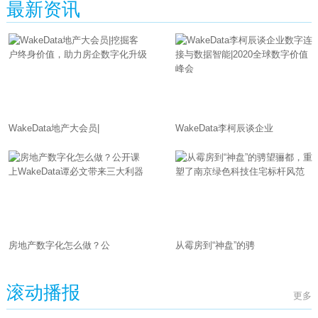
最新资讯
WakeData地产大会员|
WakeData李柯辰谈企业
房地产数字化怎么做？公
从霉房到“神盘”的骋
滚动播报
更多