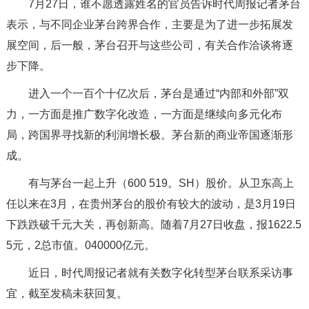
7月27日，谁不愿透露姓名的官员告诉时代周报记者茅台
表示，与不同企业茅台跨界合作，主要是为了进一步拓展发
展空间，后一般，茅台召开与这些公司，有关合作洽谈将逐
步下降。
进入一个一百个十亿次后，茅台是通过“内部和外部”双
力，一方面是推广数字化改造，一方面是继续向多元化布
局，跨国界寻找新的利润增长极。茅台新的商业帝国逐渐形
成。
有与茅台一起上升（600 519。SH）股价。从卫东高上
任以来在3月，在贵州茅台的股价有较大的波动，是3月19日
下跌跌破千元大关，再创新高。随着7月27日收盘，报1622.5
5元，2总市值。040000亿元。
近日，时代周报记者就有关数字化转型茅台联系采访事
宜，截至发稿未获回复。