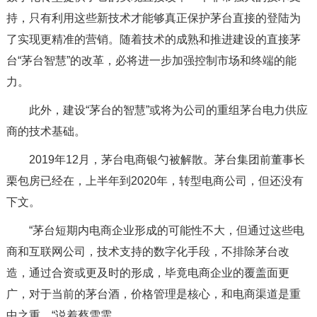
持，只有利用这些新技术才能够真正保护茅台直接的登陆为
了实现更精准的营销。随着技术的成熟和推进建设的直接茅
台“茅台智慧”的改革，必将进一步加强控制市场和终端的能
力。
此外，建设“茅台的智慧”或将为公司的重组茅台电力供应
商的技术基础。
2019年12月，茅台电商银勺被解散。茅台集团前董事长
栗包房已经在，上半年到2020年，转型电商公司，但还没有
下文。
“茅台短期内电商企业形成的可能性不大，但通过这些电
商和互联网公司，技术支持的数字化手段，不排除茅台改
造，通过合资或更及时的形成，毕竟电商企业的覆盖面更
广，对于当前的茅台酒，价格管理是核心，和电商渠道是重
中之重。“说着蔡雪霏。