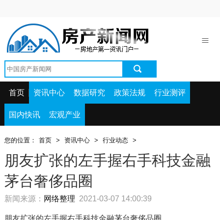
首页
资讯中心
数据研究
政策法规
首页
资讯中心
数据研究
政策法规
行业测评
行业测评
国内快讯
宏观产业
国内快讯
您的位置：
首页
>
资讯中心
>
行业动态
>
宏观产业
朋友扩张的左手握右手科技金融
茅台奢侈品圈
新闻来源：
网络整理
2021-03-07 14:00:39
朋友扩张的左手握右手科技金融茅台奢侈品圈