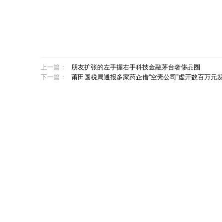
上一篇：
朋友扩张的左手握右手科技金融茅台奢侈品圈
下一篇：
莆田国税局通报多家药企借“空壳公司”虚开数百万元