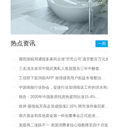
热点资讯
一周
·
莆田国税局通报多家药企借“空壳公司”虚开数百万元发票 涉健民…
·
三名淡水泉买中国武夷私人鱼苗股东三年中解套…
·
工信部下架26款APP 加强侵害用户权益专项整治…
·
中国保险行业协会，促使行业加强报送工作的洪水和台风季节保险
·
报告：2020年中国新房找房热度同比涨15.4%…
·
收评-股指低开高走深成指涨2.16% 两市涨停逾百家…
·
南方基金和其他基金第一科创董事会正式批准…
·
美股周二涨跌不一 美国消费者信心指数降至四个月低点…