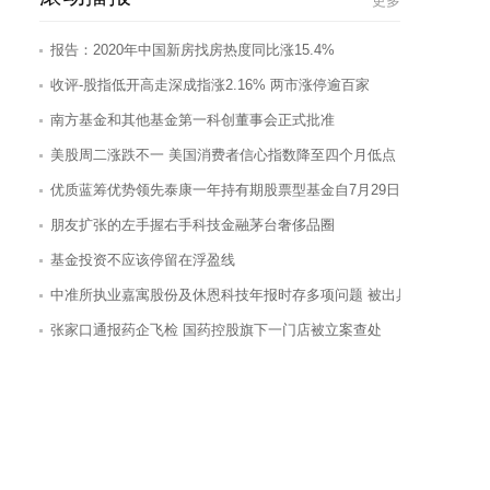
更多
报告：2020年中国新房找房热度同比涨15.4%
收评-股指低开高走深成指涨2.16% 两市涨停逾百家
南方基金和其他基金第一科创董事会正式批准
美股周二涨跌不一 美国消费者信心指数降至四个月低点
优质蓝筹优势领先泰康一年持有期股票型基金自7月29日发售的焦点
朋友扩张的左手握右手科技金融茅台奢侈品圈
基金投资不应该停留在浮盈线
中准所执业嘉寓股份及休恩科技年报时存多项问题 被出具警示函
张家口通报药企飞检 国药控股旗下一门店被立案查处
贵州茅台、五粮液股价再创新高，酒类板块全线大涨
今世缘三年并购-长跑-未果 发力高端却陷毛利率滞涨之忧
稻草熊港股上市在即：募资10亿港元花在哪儿？
原攀枝花市妇幼保健院特检科主任受贿85万元 日立医疗（广州）有限